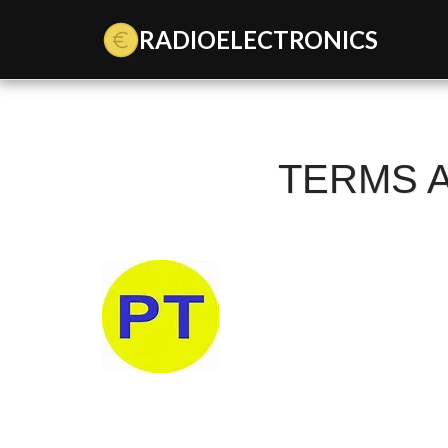
Data Key 3gradioelectronics: dk_BEmxNgAQrpLKnSUgXNl
RADIOELECTRONICS
TERMS A