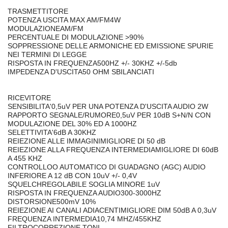
TRASMETTITORE
POTENZA USCITA MAX AM/FM4W
MODULAZIONEAM/FM
PERCENTUALE DI MODULAZIONE >90%
SOPPRESSIONE DELLE ARMONICHE ED EMISSIONE SPURIE
NEI TERMINI DI LEGGE
RISPOSTA IN FREQUENZA500HZ +/- 30KHZ +/-5db
IMPEDENZA D'USCITA50 OHM SBILANCIATI
RICEVITORE
SENSIBILITA'0,5uV PER UNA POTENZA D'USCITA AUDIO 2W
RAPPORTO SEGNALE/RUMORE0,5uV PER 10dB S+N/N CON
MODULAZIONE DEL 30% ED A 1000HZ
SELETTIVITA'6dB A 30KHZ
REIEZIONE ALLE IMMAGINIMIGLIORE DI 50 dB
REIEZIONE ALLA FREQUENZA INTERMEDIAMIGLIORE DI 60dB
A 455 KHZ
CONTROLLOO AUTOMATICO DI GUADAGNO (AGC) AUDIO
INFERIORE A 12 dB CON 10uV +/- 0,4V
SQUELCHREGOLABILE SOGLIA MINORE 1uV
RISPOSTA IN FREQUENZA AUDIO300-3000HZ
DISTORSIONE500mV 10%
REIEZIONE AI CANALI ADIACENTIMIGLIORE DIM 50dB A 0,3uV
FREQUENZA INTERMEDIA10,74 MHZ/455KHZ
FILTROCORREZIONE TONI