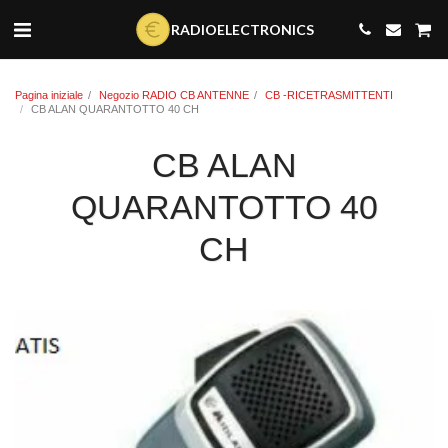
Data Key 3gradioelectronics: dk_BEmxNgAQrpLKnSUgXNlQ
RADIOELECTRONICS
Pagina iniziale
Negozio RADIO CB ANTENNE
CB -RICETRASMITTENTI
CB ALAN QUARANTOTTO 40 CH
CB ALAN
QUARANTOTTO 40
CH