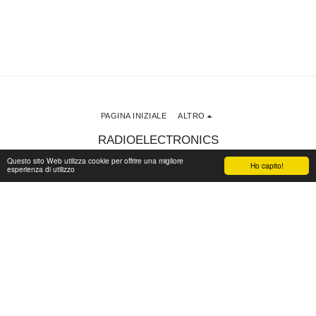
PAGINA INIZIALE
ALTRO
RADIOELECTRONICS
Copyright © 2026 Tutti i diritti riservati
Questo sito Web utilizza cookie per offrire una migliore
Ho capito!
esperienza di utilizzo
Condizioni
|
Privacy
ISCRIVITI